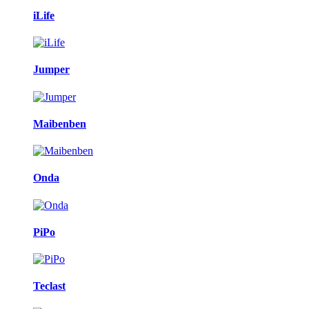
iLife
Jumper
Maibenben
Onda
PiPo
Teclast