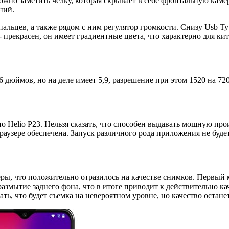
ожно заметить челку, которая скрывает в себе фронтальную каме
ний.
пальцев, а также рядом с ним регулятор громкости. Снизу Usb T
- прекрасен, он имеет градиентные цвета, что характерно для к
6 дюймов, но на деле имеет 5,9, разрешение при этом 1520 на 7
о Helio P23. Нельзя сказать, что способен выдавать мощную про
браузере обеспечена. Запуск различного рода приложения не буд
еры, что положительно отразилось на качестве снимков. Первый 
 размытие заднего фона, что в итоге приводит к действительно 
ть, что будет съемка на невероятном уровне, но качество остане