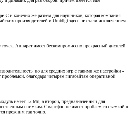
ру и динамик для разговоров, причем имеется еще
ype-C и конечно же разъем для наушников, которая компания
итайских производителей и Umidigi здесь не стали исключением
20 точек. Аппарат имеет бескомпромиссно прекрасный дисплей,
изводительность, но для средних игр с такими же настройки -
ет проблемой, благодаря четырем гигабайтам оперативной
модуль имеет 12 Мп, а второй, предназначенный для
качественным снимкам. Смартфон не имеет проблем со съемкой в
тся прежним так точно.