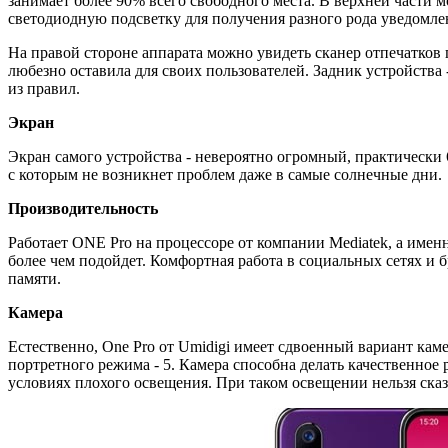
занимает более 90% всего свободного места. В верхней части м
светодиодную подсветку для получения разного рода уведомле
На правой стороне аппарата можно увидеть сканер отпечатков 
любезно оставила для своих пользователей. Задник устройства 
из правил.
Экран
Экран самого устройства - невероятно огромный, практически 
с которым не возникнет проблем даже в самые солнечные дни.
Производительность
Работает ONE Pro на процессоре от компании Mediatek, а именн
более чем подойдет. Комфортная работа в социальных сетях и 
памяти.
Камера
Естественно, One Pro от Umidigi имеет сдвоенный вариант кам
портретного режима - 5. Камера способна делать качественное
условиях плохого освещения. При таком освещении нельзя сказа